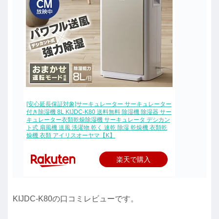
[安心延長保証対象]サーキュレーター サーキュレーター
付き除湿機 8L KIJDC-K80 送料無料 除湿機 除湿器 サー
キュレーター衣類乾燥除湿機 サーキュレータ デシカン
ト式 扇風機 送風 洗濯物 乾く 速乾 除湿 乾燥機 衣類乾
燥機 衣類 アイリスオーヤマ【K】
楽天で購入
KIJDC-K80の口コミレビューです。