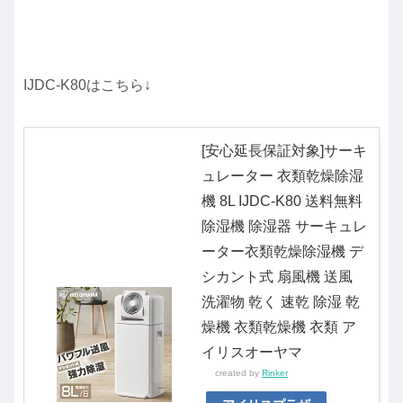
IJDC-K80はこちら↓
[安心延長保証対象]サーキ
ュレーター 衣類乾燥除湿
機 8L IJDC-K80 送料無料
除湿機 除湿器 サーキュレ
ーター衣類乾燥除湿機 デ
シカント式 扇風機 送風
洗濯物 乾く 速乾 除湿 乾
燥機 衣類乾燥機 衣類 ア
イリスオーヤマ
created by
Rinker