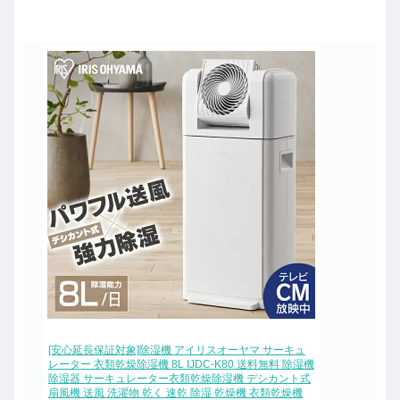
[安心延長保証対象]除湿機 アイリスオーヤマ サーキュ
レーター 衣類乾燥除湿機 8L IJDC-K80 送料無料 除湿機
除湿器 サーキュレーター衣類乾燥除湿機 デシカント式
扇風機 送風 洗濯物 乾く 速乾 除湿 乾燥機 衣類乾燥機