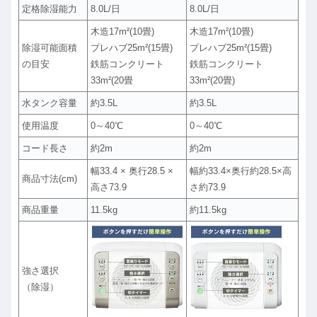
定格除湿能力
8.0L/日
8.0L/日
木造17m²(10畳)
木造17m²(10畳)
除湿可能面積
プレハブ25m²(15畳)
プレハブ25m²(15畳)
の目安
鉄筋コンクリート
鉄筋コンクリート
33m²(20畳
33m²(20畳)
水タンク容量
約3.5L
約3.5L
使用温度
0～40℃
0～40℃
コード長さ
約2m
約2m
幅33.4 × 奥行28.5 ×
幅約33.4×奥行約28.5×高
商品寸法(cm)
高さ73.9
さ約73.9
商品重量
11.5kg
約11.5kg
強さ選択
（除湿）