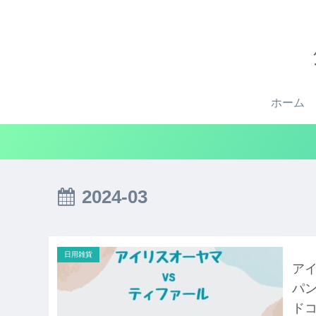
ホーム
2024-03
日用雑貨
ア
パ
ド