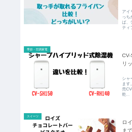
アイ
っち
ば、
ティ
季節・空調家電
CV
リ
シャ
ます
売CV
乾...
スイーツ
ロイ
ま