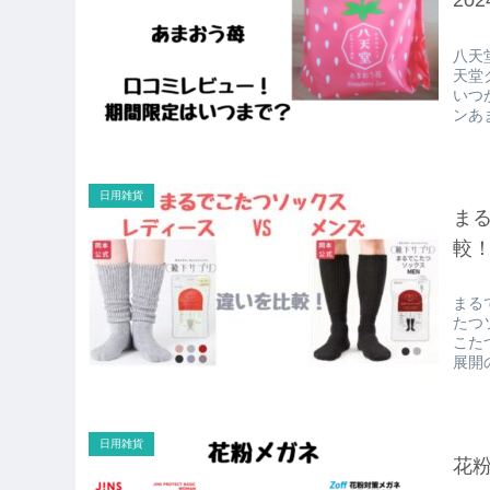
20
八天
天堂
いつ
ンあま
日用雑貨
ま
較
まる
たつ
こた
展開
日用雑貨
花粉