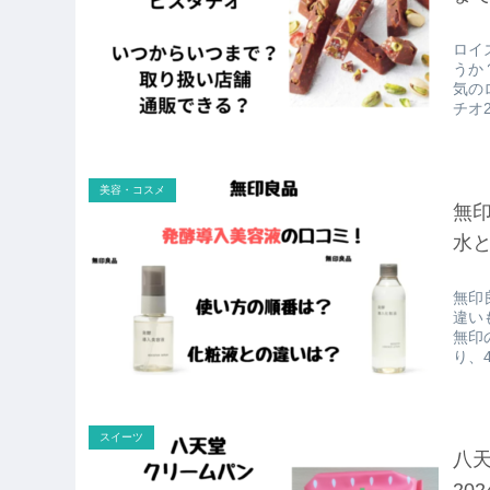
ロイ
うか
気の
チオ2
美容・コスメ
無
水
無印
違い
無印
り、4
スイーツ
八