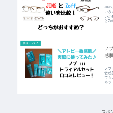
JI
いき
いが
とZo
美容・コスメ
ノブ
感
ノブ
敏感
ても
ネット
スポ