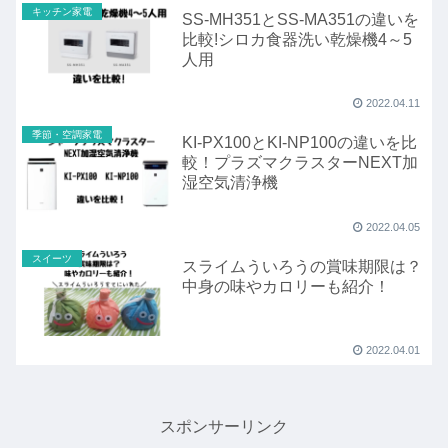
キッチン家電
SS-MH351とSS-MA351の違いを
比較!シロカ食器洗い乾燥機4～5
人用
2022.04.11
季節・空調家電
KI-PX100とKI-NP100の違いを比
較！プラズマクラスターNEXT加
湿空気清浄機
2022.04.05
スイーツ
スライムういろうの賞味期限は？
中身の味やカロリーも紹介！
2022.04.01
スポンサーリンク