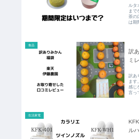
ルタ
まで
茶の
は期間
食品
訳
ミ
訳あ
ます
感じ
言っ
生活家電
KF
ル