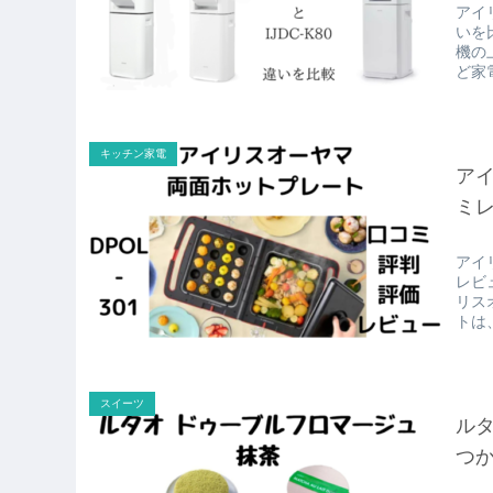
アイリ
いを
機の
ど家
キッチン家電
アイ
ミレ
アイ
レビ
リス
トは
スイーツ
ルタ
つ