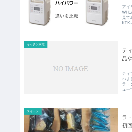
アイ
WH
見て
KFK-
キッチン家電
ティ
品
ティ
べま
ラ・
ュー
スイーツ
ラ
初