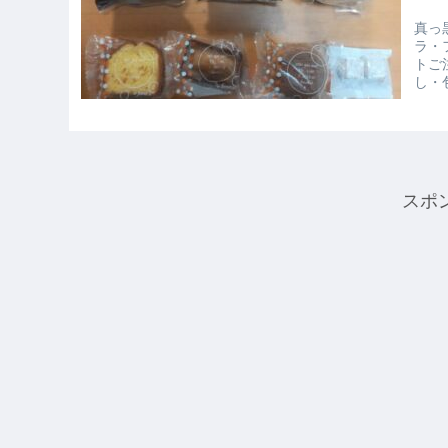
真っ
ラ・
トご
し・
スポ