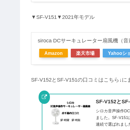
▼SF-V151▼2021年モデル
siroca DCサーキュレーター扇風機（音声
Amazon
楽天市場
Yahoo
SF-V152とSF-V151の口コミはこちら↓
SF-V152と
シロカ音声操作DC扇
ました。SF-V1
連続で選ばれました