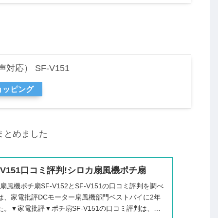
対応） SF-V151
ショッピング
にまとめました
SF-V151口コミ評判!シロカ扇風機ポチ扇
風機ポチ扇SF-V152とSF-V151の口コミ評判を調べ
51は、家電批評DCモーター扇風機部門ベストバイに2年
。▼家電批評▼ポチ扇SF-V151の口コミ評判は、