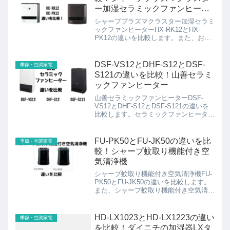
ー加湿セラミックファンヒータ
ー
シャーププラズマクラスター加湿セラミ
ックファンヒーターHX-RK12とHX-
PK12の違いを比較します。また、お手
入れやカートリッジの交換時期について
も調べました。HX-RK12とHX-PK12の
違いは３つ 発売年の違い(HX-RK12は
DSF-VS12とDHF-S12とDSF-
季節・空調家電
2...
S121の違いを比較！山善セラミ
ックファンヒーター
山善セラミックファンヒーターDSF-
VS12とDHF-S12とDSF-S121の違いを
比較します。セラミックファンヒーター
は、電源を入れてすぐ温風が出ることか
ら、手軽に使用でき、暖房用品の中でも
人気のある商品です。山善では、様々な
FU-PK50とFU-JK50の違いを比
季節・空調家電
商品ライン...
較！シャープ蚊取り機能付き空
気清浄機
シャープ蚊取り機能付き空気清浄機FU-
PK50とFU-JK50の違いを比較します。
また、シャープ蚊取り機能付き空気清浄
機FU-PK50とFU-JK50の蚊取り機能の仕
組みや、フィルター、蚊取りシートにつ
いても詳しくお伝えします。蚊取り機能
HD-LX1023とHD-LX1223の違い
季節・空調家電
付...
を比較！ダイニチの加湿器LXタ