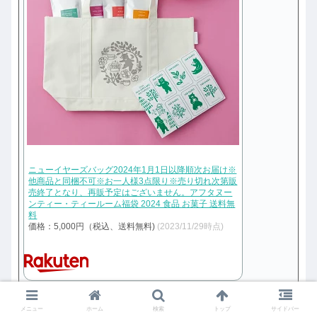
ニューイヤーズバッグ2024年1月1日以降順次お届け※
他商品と同梱不可※お一人様3点限り※売り切れ次第販
売終了となり、再販予定はございません。アフタヌー
ンティー・ティールーム福袋 2024 食品 お菓子 送料無
料
価格：5,000円（税込、送料無料)
(2023/11/29時点)
メニュー
ホーム
検索
トップ
サイドバー
Afternoon Tea紅茶福袋2024 5,000円は、ティータイ