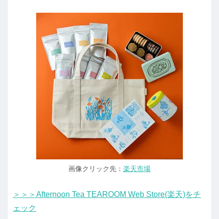
画像クリック先：
楽天市場
＞＞＞Afternoon Tea TEAROOM Web Store(楽天)をチ
ェック