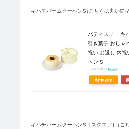
キハチバームクーヘンS↓こちらは丸い筒
パティスリー キ
引き菓子 おしゃれ
祝い お返し 内
ヘン S
created by
Rinker
Amazon
キハチバームクーヘンS［スクエア］↓こ