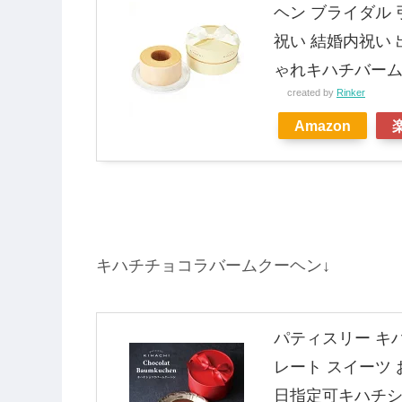
ヘン ブライダル 
祝い 結婚内祝い 
ゃれキハチバーム
created by
Rinker
Amazon
キハチチョコラバームクーヘン↓
パティスリー キハ
レート スイーツ 
日指定可キハチシ