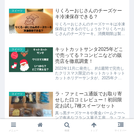
のフレーバーを入れたぴよりんおでかけ
セットを、ぴよりんの出身地の名古屋か
りくろーおじさんのチーズケー
スイーツ
ら新幹線で運び、一部の店...
キ冷凍保存できる？
りくろーおじさんのチーズケーキは冷凍
保存はできるのでしょうか？りくろーお
じさんのチーズケーキ。消費期限は製造
日を含む3日間と短いのですが、冷凍保
存できるのでしょうか？我が家ではすぐ
食べれない時は冷凍保存しています。た
キットカットサンタ2025年どこ
スイーツ
だ、保存料無添加なので、...
で売ってる？コンビニなどの販
売店を徹底調査！
2022年11月に発売し、約1週間で完売し
たクリスマス限定のキットカットキット
カットホリデーサンタが、2025年クリ
スマスも再び数量限定で登場します。キ
ットカットホリデーサンタは、従来のキ
ットカットとは形状が異なるサンタ型が
ラ・ファミーユ通販でお取り寄
スイーツ
特徴です。キット...
せした口コミレビュー！初回限
定お試し7種スイーツセット
真っ黒チーズケーキや黄金バームクーヘ
ンで有名なフランス菓子工房 ラ・ファ
ミーユさん。初回限定・お試し7種スイ
ーツセット（このセットご注文が初めて
メニュー
ホーム
検索
トップ
サイドバー
の方限定）（お1人様1回限り3セットま