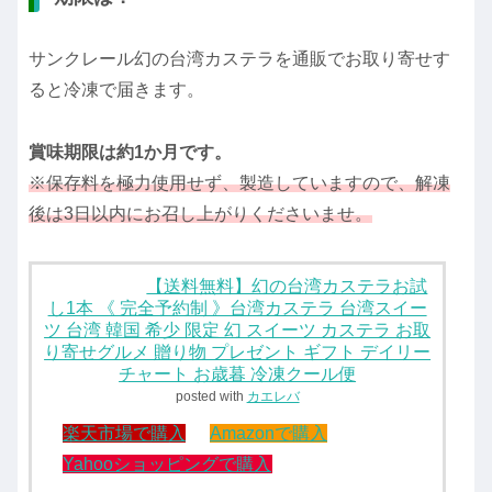
サンクレール幻の台湾カステラを通販でお取り寄せす
ると冷凍で届きます。
賞味期限は約1か月です。
※保存料を極力使用せず、製造していますので、解凍
後は3日以内にお召し上がりくださいませ。
【送料無料】幻の台湾カステラお試
し1本 《 完全予約制 》台湾カステラ 台湾スイー
ツ 台湾 韓国 希少 限定 幻 スイーツ カステラ お取
り寄せグルメ 贈り物 プレゼント ギフト デイリー
チャート お歳暮 冷凍クール便
posted with
カエレバ
楽天市場で購入
Amazonで購入
Yahooショッピングで購入