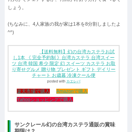
しょう。
(ちなみに、4人家族の我が家は1本を8分割しましたよ
^^)
【送料無料】幻の台湾カステラお試
し1本 《 完全予約制 》台湾カステラ 台湾スイー
ツ 台湾 韓国 希少 限定 幻 スイーツ カステラ お取
り寄せグルメ 贈り物 プレゼント ギフト デイリー
チャート お歳暮 冷凍クール便
posted with
カエレバ
楽天市場で購入
Amazonで購入
Yahooショッピングで購入
サンクレール幻の台湾カステラ通販の賞味
期限は？