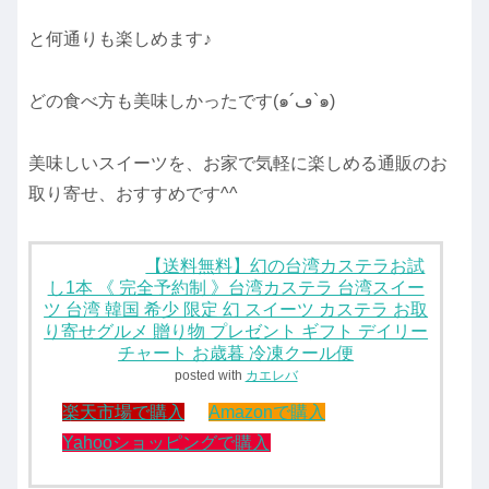
と何通りも楽しめます♪
どの食べ方も美味しかったです(๑´ڡ`๑)
美味しいスイーツを、お家で気軽に楽しめる通販のお
取り寄せ、おすすめです^^
【送料無料】幻の台湾カステラお試
し1本 《 完全予約制 》台湾カステラ 台湾スイー
ツ 台湾 韓国 希少 限定 幻 スイーツ カステラ お取
り寄せグルメ 贈り物 プレゼント ギフト デイリー
チャート お歳暮 冷凍クール便
posted with
カエレバ
楽天市場で購入
Amazonで購入
Yahooショッピングで購入