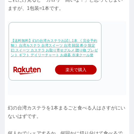
ますが、1包装=1本です。
【送料無料】幻の台湾カステラお試し1本 《 完全予約
制 》台湾カステラ 台湾スイーツ 台湾 韓国 希少 限定
幻 スイーツ カステラ お取り寄せグルメ 贈り物 プレゼ
ント ギフト デイリーチャート お歳暮 冷凍クール便
楽天で購入
幻の台湾カステラを1本まるごと食べる人はさすがにい
ないはずです。
何人かでシェアするか、何回かに切り分けて食べるで