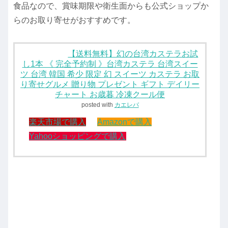
食品なので、賞味期限や衛生面からも公式ショップか
らのお取り寄せがおすすめです。
【送料無料】幻の台湾カステラお試
し1本 《 完全予約制 》台湾カステラ 台湾スイー
ツ 台湾 韓国 希少 限定 幻 スイーツ カステラ お取
り寄せグルメ 贈り物 プレゼント ギフト デイリー
チャート お歳暮 冷凍クール便
posted with
カエレバ
楽天市場で購入
Amazonで購入
Yahooショッピングで購入