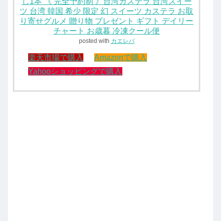
し1本 《 完全予約制 》台湾カステラ 台湾スイー
ツ 台湾 韓国 希少 限定 幻 スイーツ カステラ お取
り寄せグルメ 贈り物 プレゼント ギフト デイリー
チャート お歳暮 冷凍クール便
posted with
カエレバ
楽天市場で購入
Amazonで購入
Yahooショッピングで購入